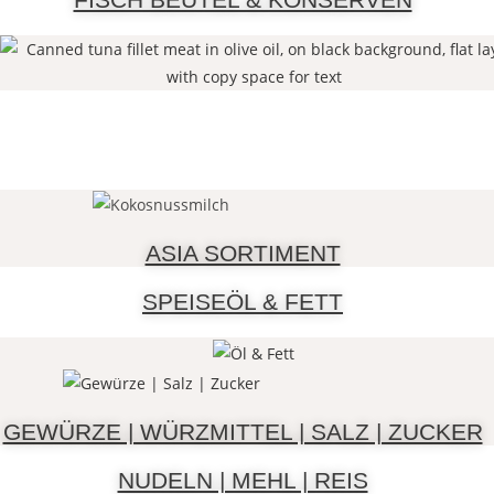
LUST AUF MEHR ?
Unser breites Konserven Sortiment wird ergänzt um Öle, Fette, Würzmittel, Nudeln, Saucen, Dips
und Weine.
ASIA SORTIMENT
SPEISEÖL & FETT
GEWÜRZE | WÜRZMITTEL | SALZ | ZUCKER
NUDELN | MEHL | REIS