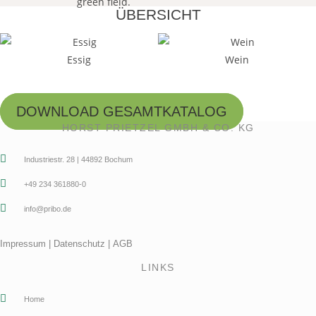
ÜBERSICHT
Essig
Wein
DOWNLOAD GESAMTKATALOG
HORST PRIETZEL GMBH & CO. KG
Industriestr. 28 | 44892 Bochum
+49 234 361880-0
info@pribo.de
Impressum
|
Datenschutz
|
AGB
LINKS
Home