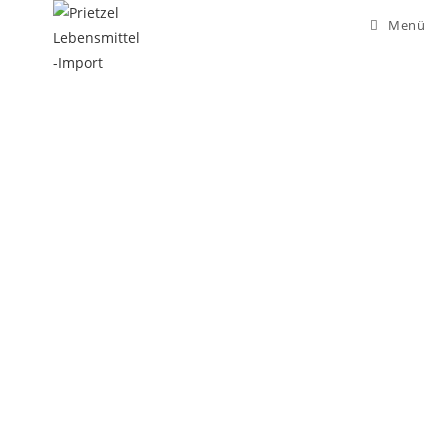
Menü
AUS EINER HAND - AUS ALLER WELT
DOWNLOAD SAUCEN KATALOG