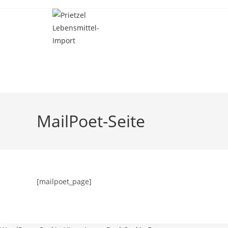
Zum
Inhalt
springen
MailPoet-Seite
[mailpoet_page]