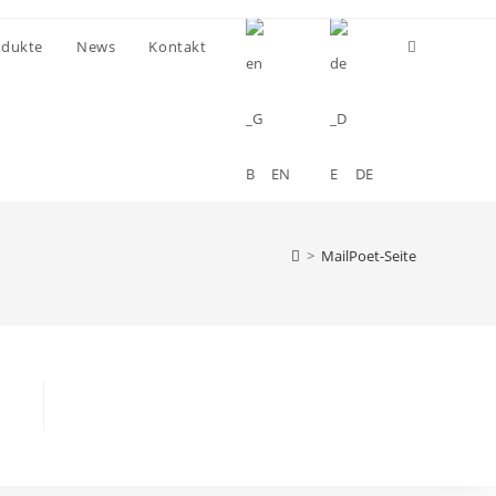
Website-
odukte
News
Kontakt
Suche
umschalten
EN
DE
>
MailPoet-Seite