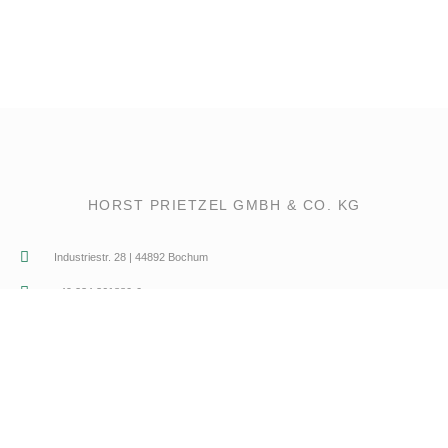
HORST PRIETZEL GMBH & CO. KG
Industriestr. 28 | 44892 Bochum
+49 234 361880-0
info@pribo.de
Impressum
|
Datenschutz
|
AGB
LINKS